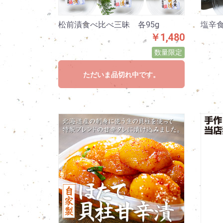
松前漬食べ比べ三昧 各95g
塩辛食
￥1,480
数量限定
ただいま品切れ中です。