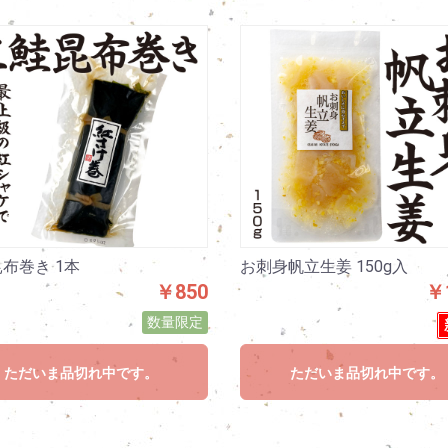
布巻き 1本
お刺身帆立生姜 150g入
￥850
￥1
数量限定
ただいま品切れ中です。
ただいま品切れ中です。