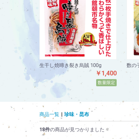
生干し焼啼き裂き烏賊 100g
数の子
￥1,400
数量限定
商品一覧
|
珍味・昆布
18件
の商品が見つかりました