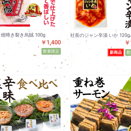
焼啼き裂き烏賊 100g
社長のジャン辛漬 いか 120
￥1,400
￥1
数量限定
新商品
数