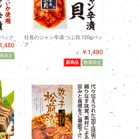
gパック
社長のジャン辛漬 つぶ貝 120gパッ
ク
,480
￥1,480
量限定
新商品
数量限定