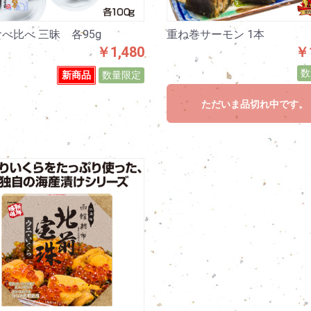
べ比べ 三昧 各95g
重ね巻サーモン 1本
￥1,480
￥1
数
新商品
数量限定
ただいま品切れ中です。