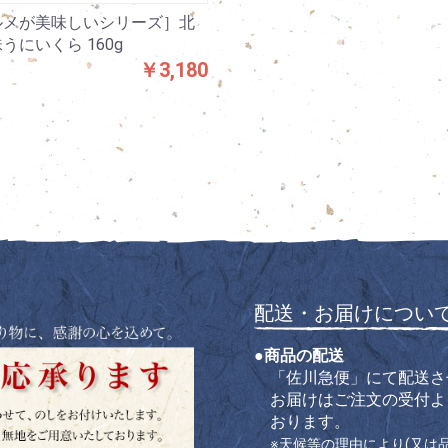
ルメが美味しいシリーズ］北
うにいくら 160g
￥3,180
配送・お届けについ
●商品の配送
「佐川急便」にて配送さ
お届けはご注文の受付よ
おります。
※天候等の理由により(又は