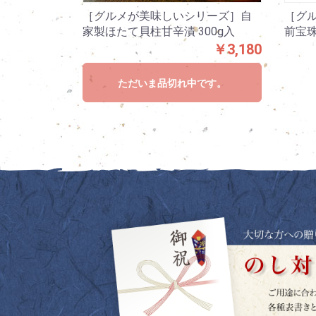
［グルメが美味しいシリーズ］自
［グ
家製ほたて貝柱甘辛漬 300g入
前宝珠
￥3,180
ただいま品切れ中です。