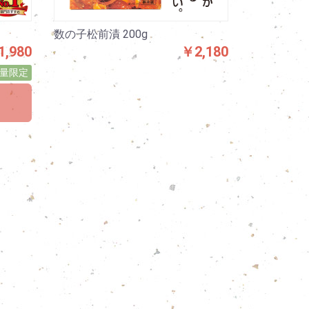
数の子松前漬 200g
,980
￥2,180
量限定